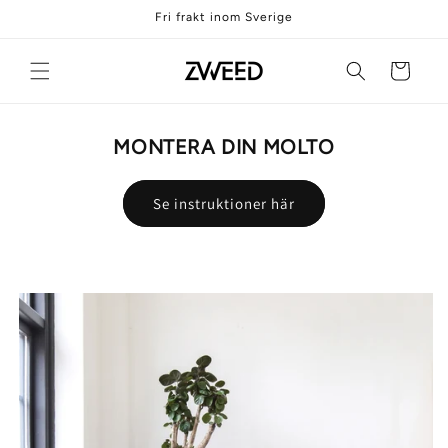
vidare
Fri frakt inom Sverige
till
innehåll
Varukorg
MONTERA DIN MOLTO
Se instruktioner här